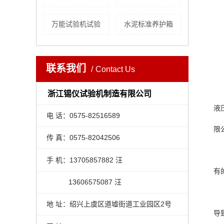
万能试验机试验
水泥标准养护箱
联系我们
Contact Us
浙江锡仪试验机制造有限公司
液
电 话：0575-82516589
限
传 真：0575-82042506
手 机：13705857882 汪
有
13606575087 汪
地 址：绍兴上虞区道墟街道工业园区2号
导