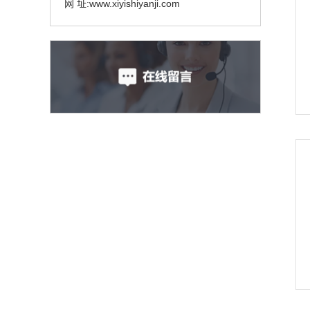
网 址:www.xiyishiyanji.com