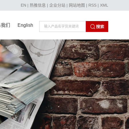
EN
|
热推信息
|
企业分站
|
网站地图
|
RSS
|
XML
系我们
English
系我们