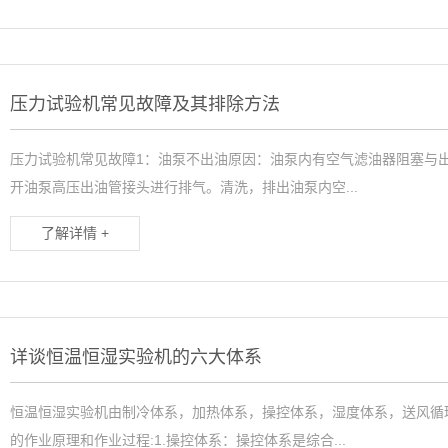
压力试验机常见故障及其排除方法
压力试验机常见故障1：油泵不出油原因：油泵内有空气滤油器阻塞与
开油泵高压出油管接头进行排气。清洗，排出油泵内空...
了解详情 +
详谈恒温恒湿实验机的六大体系
恒温恒湿实验机由制冷体系，加热体系，操控体系，湿度体系，送风循
的作业原理和作业过程:1.操控体系：操控体系是综合...