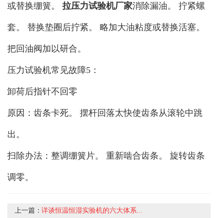
或替换绷簧。
拉压力试验机厂家
消除漏油。 拧紧螺
套。 替换垫圈后拧紧。 略加大油粘度或替换活塞。
把回油阀加以研合。
压力试验机常见故障5：
卸荷后指针不回零
原因：齿条卡死。 摆杆回落太快使齿条从滚轮中跳
出。
扫除办法：整调绷簧片。 重新啮合齿条。 旋转齿条
调零。
上一篇：
详谈恒温恒湿实验机的六大体系...