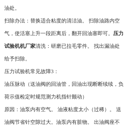
油处。
扫除办法：替换适合粘度的清洁油。 扫除油路内空
气，使活塞上升一段距离后，翻开回油塞即可。
压力
试验机机厂家
清洗：研磨已拉毛零件。 找出漏油处
给予扫除。
压力试验机常见故障3：
油压脉动（送油阀的回油管，回油出现断断续续，负
荷示值检定时规范测力机指针颤动）
原因：油泵内有空气。 油液粘度太小（过稀）。 送
油阀节省针空隙过大。油泵内有脏物。 出油阀座不