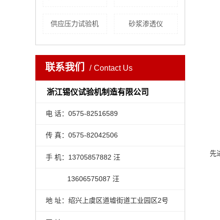
供应压力试验机
砂浆渗透仪
联系我们
Contact Us
浙江锡仪试验机制造有限公司
电 话：0575-82516589
传 真：0575-82042506
先
手 机：13705857882 汪
13606575087 汪
地 址：绍兴上虞区道墟街道工业园区2号