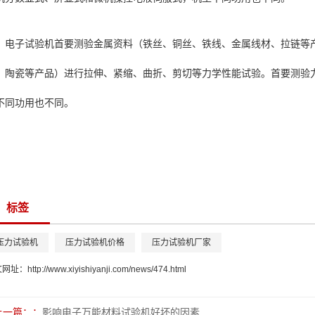
电子试验机首要测验金属资料（铁丝、铜丝、铁线、金属线材、拉链等
、陶瓷等产品）进行拉伸、紧缩、曲折、剪切等力学性能试验。首要测验
不同功用也不同。
标签
压力试验机
压力试验机价格
压力试验机厂家
文网址：
http://www.xiyishiyanji.com/news/474.html
上一篇：
影响电子万能材料试验机好坏的因素