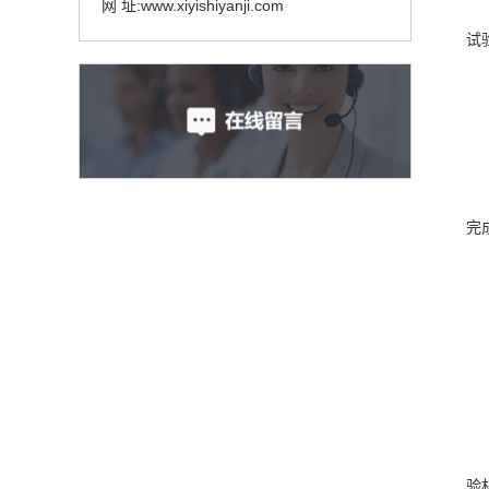
网 址:www.xiyishiyanji.com
试
完
验