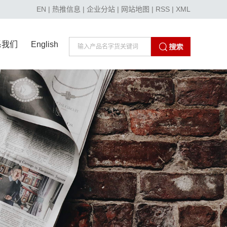
EN
|
热推信息
|
企业分站
|
网站地图
|
RSS
|
XML
系我们
English
系我们